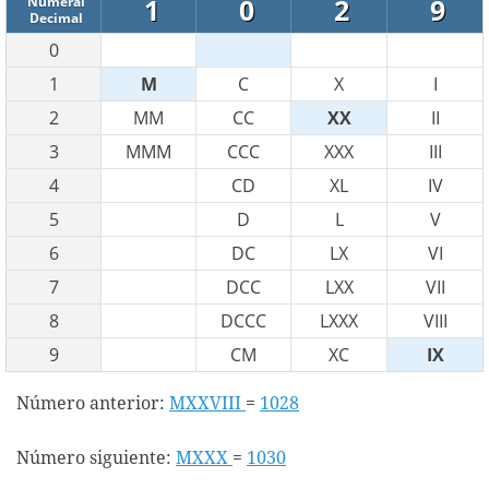
1
0
2
9
Numeral
Decimal
0
1
M
C
X
I
2
MM
CC
XX
II
3
MMM
CCC
XXX
III
4
CD
XL
IV
5
D
L
V
6
DC
LX
VI
7
DCC
LXX
VII
8
DCCC
LXXX
VIII
9
CM
XC
IX
Número anterior:
MXXVIII
=
1028
Número siguiente:
MXXX
=
1030