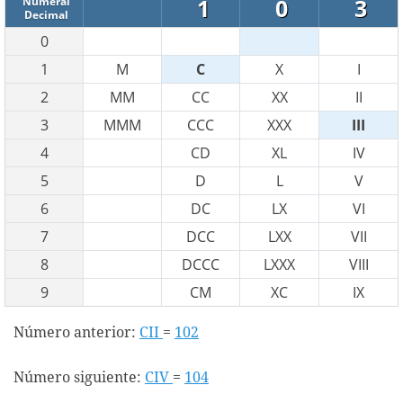
1
0
3
Numeral
Decimal
0
1
M
C
X
I
2
MM
CC
XX
II
3
MMM
CCC
XXX
III
4
CD
XL
IV
5
D
L
V
6
DC
LX
VI
7
DCC
LXX
VII
8
DCCC
LXXX
VIII
9
CM
XC
IX
Número anterior:
CII
=
102
Número siguiente:
CIV
=
104