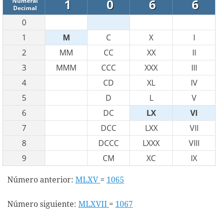
1
0
6
6
Numeral
Decimal
0
1
M
C
X
I
2
MM
CC
XX
II
3
MMM
CCC
XXX
III
4
CD
XL
IV
5
D
L
V
6
DC
LX
VI
7
DCC
LXX
VII
8
DCCC
LXXX
VIII
9
CM
XC
IX
Número anterior:
MLXV
=
1065
Número siguiente:
MLXVII
=
1067