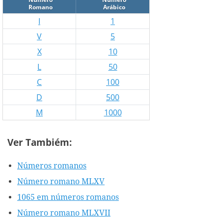
Romano
Arábico
I
1
V
5
X
10
L
50
C
100
D
500
M
1000
Ver Tambiém:
Números romanos
Número romano MLXV
1065 em números romanos
Número romano MLXVII