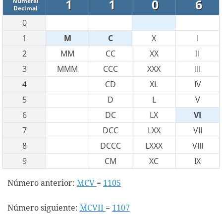
1
1
0
6
Numeral
Decimal
0
1
M
C
X
I
2
MM
CC
XX
II
3
MMM
CCC
XXX
III
4
CD
XL
IV
5
D
L
V
6
DC
LX
VI
7
DCC
LXX
VII
8
DCCC
LXXX
VIII
9
CM
XC
IX
Número anterior:
MCV
=
1105
Número siguiente:
MCVII
=
1107