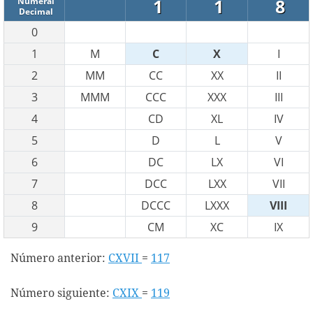
1
1
8
Numeral
Decimal
0
1
M
C
X
I
2
MM
CC
XX
II
3
MMM
CCC
XXX
III
4
CD
XL
IV
5
D
L
V
6
DC
LX
VI
7
DCC
LXX
VII
8
DCCC
LXXX
VIII
9
CM
XC
IX
Número anterior:
CXVII
=
117
Número siguiente:
CXIX
=
119