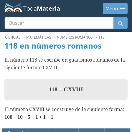
Toda
Materia
Menú
Buscar
Menú
CIENCIAS
MATEMÁTICAS
NÚMEROS ROMANOS
118
118 en números romanos
El número 118 se escribe en guarismos romanos de la
siguiente forma: CXVIII
118
=
CXVIII
El número
CXVIII
se construye de la siguiente forma:
100 + 10 + 5 + 1 + 1 + 1