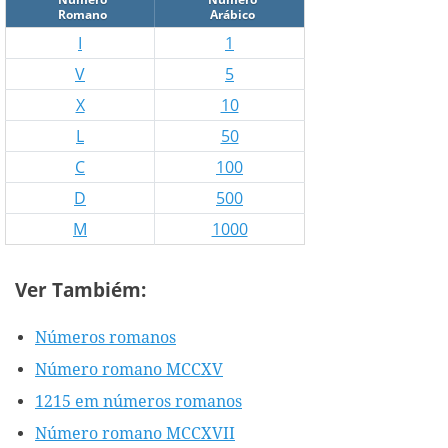
Romano
Arábico
I
1
V
5
X
10
L
50
C
100
D
500
M
1000
Ver Tambiém:
Números romanos
Número romano MCCXV
1215 em números romanos
Número romano MCCXVII