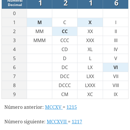
1
2
1
6
Numeral
Decimal
0
1
M
C
X
I
2
MM
CC
XX
II
3
MMM
CCC
XXX
III
4
CD
XL
IV
5
D
L
V
6
DC
LX
VI
7
DCC
LXX
VII
8
DCCC
LXXX
VIII
9
CM
XC
IX
Número anterior:
MCCXV
=
1215
Número siguiente:
MCCXVII
=
1217