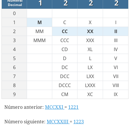
1
2
2
2
Numeral
Decimal
0
1
M
C
X
I
2
MM
CC
XX
II
3
MMM
CCC
XXX
III
4
CD
XL
IV
5
D
L
V
6
DC
LX
VI
7
DCC
LXX
VII
8
DCCC
LXXX
VIII
9
CM
XC
IX
Número anterior:
MCCXXI
=
1221
Número siguiente:
MCCXXIII
=
1223