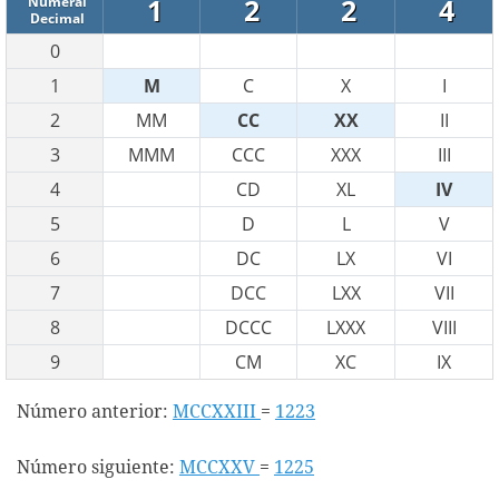
1
2
2
4
Numeral
Decimal
0
1
M
C
X
I
2
MM
CC
XX
II
3
MMM
CCC
XXX
III
4
CD
XL
IV
5
D
L
V
6
DC
LX
VI
7
DCC
LXX
VII
8
DCCC
LXXX
VIII
9
CM
XC
IX
Número anterior:
MCCXXIII
=
1223
Número siguiente:
MCCXXV
=
1225