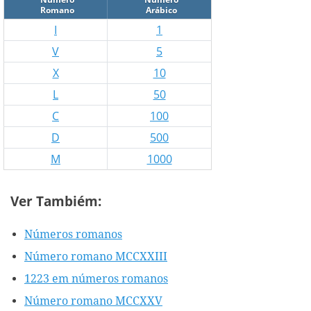
Romano
Arábico
I
1
V
5
X
10
L
50
C
100
D
500
M
1000
Ver Tambiém:
Números romanos
Número romano MCCXXIII
1223 em números romanos
Número romano MCCXXV