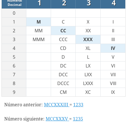
1
2
3
4
Numeral
Decimal
0
1
M
C
X
I
2
MM
CC
XX
II
3
MMM
CCC
XXX
III
4
CD
XL
IV
5
D
L
V
6
DC
LX
VI
7
DCC
LXX
VII
8
DCCC
LXXX
VIII
9
CM
XC
IX
Número anterior:
MCCXXXIII
=
1233
Número siguiente:
MCCXXXV
=
1235