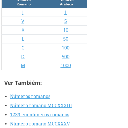
Romano
Arábico
I
1
V
5
X
10
L
50
C
100
D
500
M
1000
Ver Tambiém:
Números romanos
Número romano MCCXXXIII
1233 em números romanos
Número romano MCCXXXV