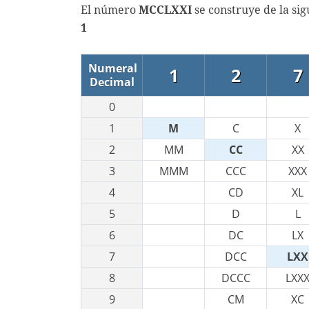
El número
MCCLXXI
se construye de la si
1
Numeral
1
2
7
Decimal
0
1
M
C
X
2
MM
CC
XX
3
MMM
CCC
XXX
4
CD
XL
5
D
L
6
DC
LX
7
DCC
LXX
8
DCCC
LXX
9
CM
XC