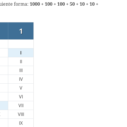
guiente forma:
1000 + 100 + 100 + 50 + 10 + 10 +
1
I
II
III
IV
V
VI
VII
X
VIII
IX