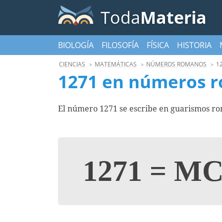
Toda
Materia
BIOLOGÍA
FILOSOFÍA
FÍSICA
HISTORIA
CIENCIAS
MATEMÁTICAS
NÚMEROS ROMANOS
1
1271 en números 
El número 1271 se escribe en guarismos r
1271
=
MC