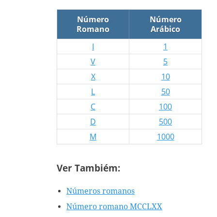
Número
Número
Romano
Arábico
I
1
V
5
X
10
L
50
C
100
D
500
M
1000
Ver Tambiém:
Números romanos
Número romano MCCLXX