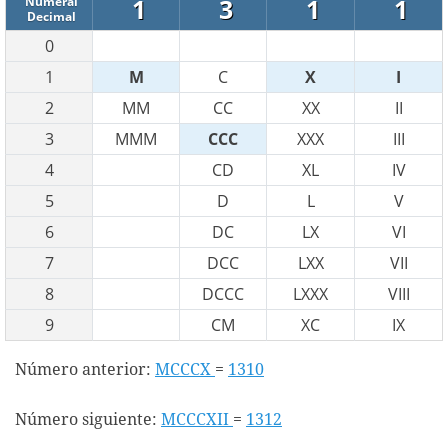
1
3
1
1
Numeral
Decimal
0
1
M
C
X
I
2
MM
CC
XX
II
3
MMM
CCC
XXX
III
4
CD
XL
IV
5
D
L
V
6
DC
LX
VI
7
DCC
LXX
VII
8
DCCC
LXXX
VIII
9
CM
XC
IX
Número anterior:
MCCCX
=
1310
Número siguiente:
MCCCXII
=
1312