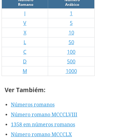
Romano
Arábico
I
1
V
5
X
10
L
50
C
100
D
500
M
1000
Ver Tambiém:
Números romanos
Número romano MCCCLVIII
1358 em números romanos
Número romano MCCCLX