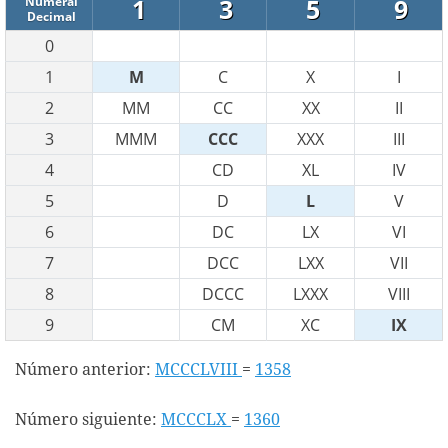
1
3
5
9
Numeral
Decimal
0
1
M
C
X
I
2
MM
CC
XX
II
3
MMM
CCC
XXX
III
4
CD
XL
IV
5
D
L
V
6
DC
LX
VI
7
DCC
LXX
VII
8
DCCC
LXXX
VIII
9
CM
XC
IX
Número anterior:
MCCCLVIII
=
1358
Número siguiente:
MCCCLX
=
1360