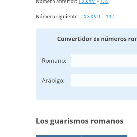
Número anterior:
CXXXV
=
135
Número siguiente:
CXXXVII
=
137
Convertidor
números ro
de
Romano:
Arábigo:
Los guarismos romanos