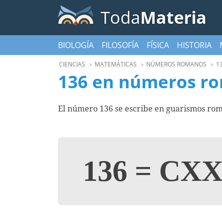
Toda
Materia
BIOLOGÍA
FILOSOFÍA
FÍSICA
HISTORIA
CIENCIAS
MATEMÁTICAS
NÚMEROS ROMANOS
1
136 en números r
El número 136 se escribe en guarismos rom
136
=
CXX