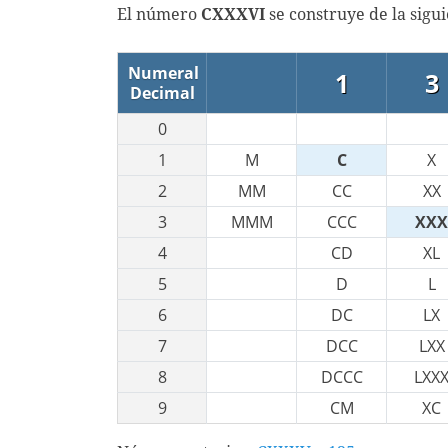
El número
CXXXVI
se construye de la sigu
Numeral
1
3
Decimal
0
1
M
C
X
2
MM
CC
XX
3
MMM
CCC
XXX
4
CD
XL
5
D
L
6
DC
LX
7
DCC
LXX
8
DCCC
LXX
9
CM
XC