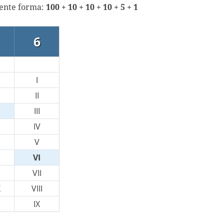
iente forma:
100 + 10 + 10 + 10 + 5 + 1
6
I
II
III
IV
V
VI
VII
X
VIII
IX