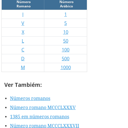
Número
Número
Romano
Arábico
I
1
V
5
X
10
L
50
C
100
D
500
M
1000
Ver Tambiém:
Números romanos
Número romano MCCCLXXXV
1385 em números romanos
Número romano MCCCLXXXVII