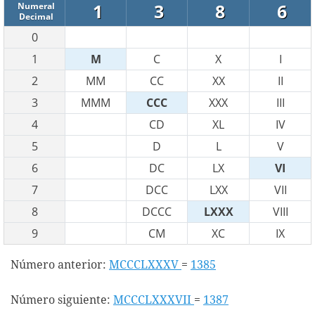
1
3
8
6
Numeral
Decimal
0
1
M
C
X
I
2
MM
CC
XX
II
3
MMM
CCC
XXX
III
4
CD
XL
IV
5
D
L
V
6
DC
LX
VI
7
DCC
LXX
VII
8
DCCC
LXXX
VIII
9
CM
XC
IX
Número anterior:
MCCCLXXXV
=
1385
Número siguiente:
MCCCLXXXVII
=
1387