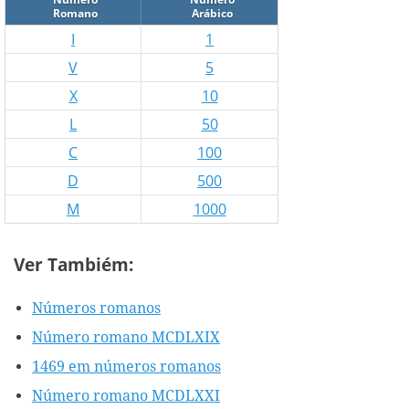
Romano
Arábico
I
1
V
5
X
10
L
50
C
100
D
500
M
1000
Ver Tambiém:
Números romanos
Número romano MCDLXIX
1469 em números romanos
Número romano MCDLXXI