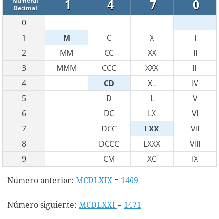
1
4
7
0
Numeral
Decimal
0
1
M
C
X
I
2
MM
CC
XX
II
3
MMM
CCC
XXX
III
4
CD
XL
IV
5
D
L
V
6
DC
LX
VI
7
DCC
LXX
VII
8
DCCC
LXXX
VIII
9
CM
XC
IX
Número anterior:
MCDLXIX
=
1469
Número siguiente:
MCDLXXI
=
1471