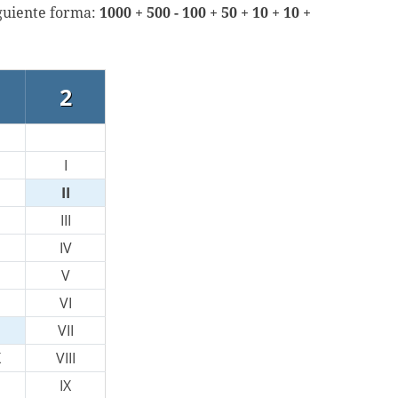
iguiente forma:
1000 + 500 - 100 + 50 + 10 + 10 +
2
I
II
III
IV
V
VI
VII
X
VIII
IX