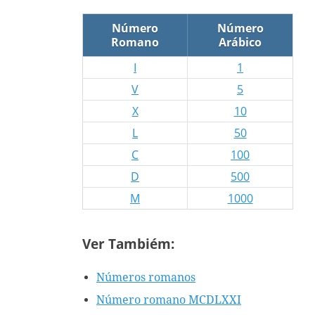
Número
Número
Romano
Arábico
I
1
V
5
X
10
L
50
C
100
D
500
M
1000
Ver Tambiém:
Números romanos
Número romano MCDLXXI