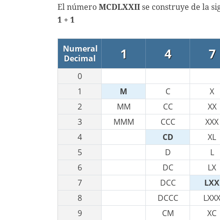
El número
MCDLXXII
se construye de la s
1 + 1
Numeral
1
4
7
Decimal
0
1
M
C
X
2
MM
CC
XX
3
MMM
CCC
XXX
4
CD
XL
5
D
L
6
DC
LX
7
DCC
LXX
8
DCCC
LXX
9
CM
XC