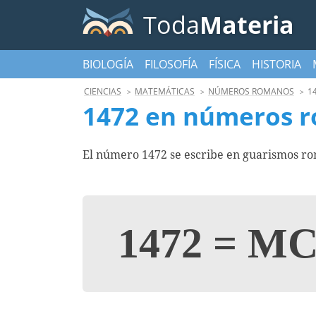
Toda
Materia
BIOLOGÍA
FILOSOFÍA
FÍSICA
HISTORIA
CIENCIAS
MATEMÁTICAS
NÚMEROS ROMANOS
1
1472 en números 
El número 1472 se escribe en guarismos r
1472
=
MC