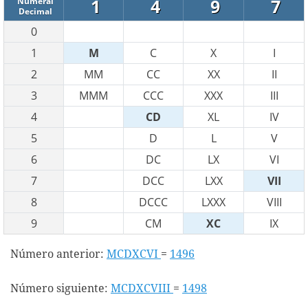
1
4
9
7
Numeral
Decimal
0
1
M
C
X
I
2
MM
CC
XX
II
3
MMM
CCC
XXX
III
4
CD
XL
IV
5
D
L
V
6
DC
LX
VI
7
DCC
LXX
VII
8
DCCC
LXXX
VIII
9
CM
XC
IX
Número anterior:
MCDXCVI
=
1496
Número siguiente:
MCDXCVIII
=
1498