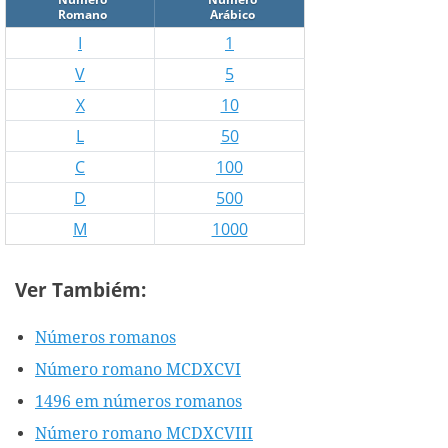
Romano
Arábico
I
1
V
5
X
10
L
50
C
100
D
500
M
1000
Ver Tambiém:
Números romanos
Número romano MCDXCVI
1496 em números romanos
Número romano MCDXCVIII