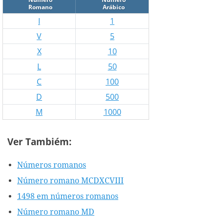
Romano
Arábico
I
1
V
5
X
10
L
50
C
100
D
500
M
1000
Ver Tambiém:
Números romanos
Número romano MCDXCVIII
1498 em números romanos
Número romano MD