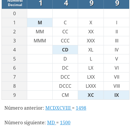
1
4
9
9
Numeral
Decimal
0
1
M
C
X
I
2
MM
CC
XX
II
3
MMM
CCC
XXX
III
4
CD
XL
IV
5
D
L
V
6
DC
LX
VI
7
DCC
LXX
VII
8
DCCC
LXXX
VIII
9
CM
XC
IX
Número anterior:
MCDXCVIII
=
1498
Número siguiente:
MD
=
1500