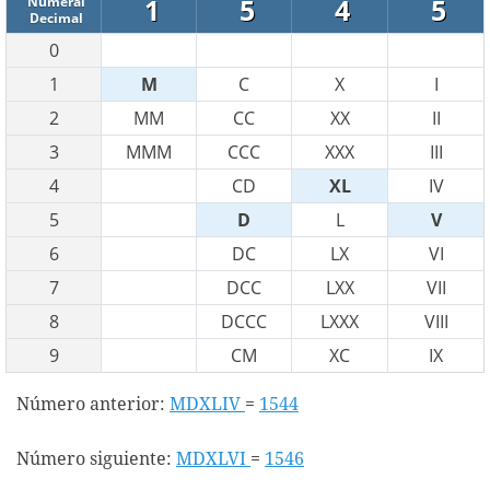
1
5
4
5
Numeral
Decimal
0
1
M
C
X
I
2
MM
CC
XX
II
3
MMM
CCC
XXX
III
4
CD
XL
IV
5
D
L
V
6
DC
LX
VI
7
DCC
LXX
VII
8
DCCC
LXXX
VIII
9
CM
XC
IX
Número anterior:
MDXLIV
=
1544
Número siguiente:
MDXLVI
=
1546