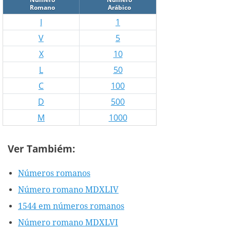
Romano
Arábico
I
1
V
5
X
10
L
50
C
100
D
500
M
1000
Ver Tambiém:
Números romanos
Número romano MDXLIV
1544 em números romanos
Número romano MDXLVI