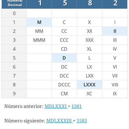
1
5
8
2
Numeral
Decimal
0
1
M
C
X
I
2
MM
CC
XX
II
3
MMM
CCC
XXX
III
4
CD
XL
IV
5
D
L
V
6
DC
LX
VI
7
DCC
LXX
VII
8
DCCC
LXXX
VIII
9
CM
XC
IX
Número anterior:
MDLXXXI
=
1581
Número siguiente:
MDLXXXIII
=
1583