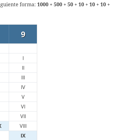
siguiente forma:
1000 + 500 + 50 + 10 + 10 + 10 +
9
I
II
III
IV
V
VI
VII
X
VIII
IX