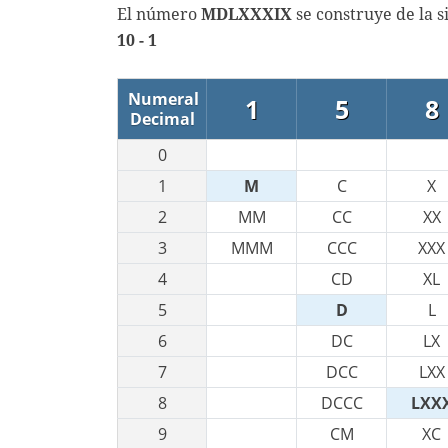
El número
MDLXXXIX
se construye de la 
10 - 1
Numeral
1
5
8
Decimal
0
1
M
C
X
2
MM
CC
XX
3
MMM
CCC
XXX
4
CD
XL
5
D
L
6
DC
LX
7
DCC
LXX
8
DCCC
LXX
9
CM
XC