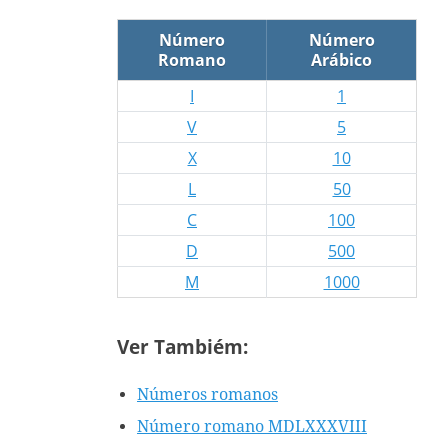
Número
Número
Romano
Arábico
I
1
V
5
X
10
L
50
C
100
D
500
M
1000
Ver Tambiém:
Números romanos
Número romano MDLXXXVIII