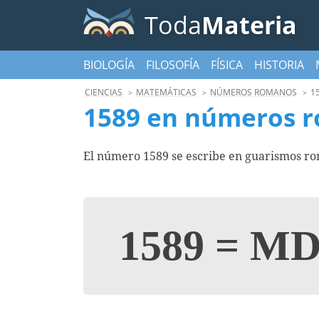
Toda
Materia
BIOLOGÍA
FILOSOFÍA
FÍSICA
HISTORIA
CIENCIAS
MATEMÁTICAS
NÚMEROS ROMANOS
1
1589 en números 
El número 1589 se escribe en guarismos r
1589
=
MD