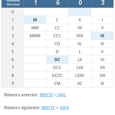
1
6
0
3
Numeral
Decimal
0
1
M
C
X
I
2
MM
CC
XX
II
3
MMM
CCC
XXX
III
4
CD
XL
IV
5
D
L
V
6
DC
LX
VI
7
DCC
LXX
VII
8
DCCC
LXXX
VIII
9
CM
XC
IX
Número anterior:
MDCII
=
1602
Número siguiente:
MDCIV
=
1604