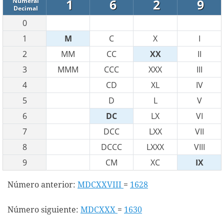
1
6
2
9
Numeral
Decimal
0
1
M
C
X
I
2
MM
CC
XX
II
3
MMM
CCC
XXX
III
4
CD
XL
IV
5
D
L
V
6
DC
LX
VI
7
DCC
LXX
VII
8
DCCC
LXXX
VIII
9
CM
XC
IX
Número anterior:
MDCXXVIII
=
1628
Número siguiente:
MDCXXX
=
1630