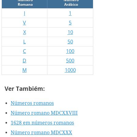
Romano
Arábico
I
1
V
5
X
10
L
50
C
100
D
500
M
1000
Ver Tambiém:
Números romanos
Número romano MDCXXVIII
1628 em números romanos
Número romano MDCXXX