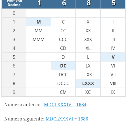
1
6
8
5
Numeral
Decimal
0
1
M
C
X
I
2
MM
CC
XX
II
3
MMM
CCC
XXX
III
4
CD
XL
IV
5
D
L
V
6
DC
LX
VI
7
DCC
LXX
VII
8
DCCC
LXXX
VIII
9
CM
XC
IX
Número anterior:
MDCLXXXIV
=
1684
Número siguiente:
MDCLXXXVI
=
1686