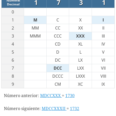
1
7
3
1
Numeral
Decimal
0
1
M
C
X
I
2
MM
CC
XX
II
3
MMM
CCC
XXX
III
4
CD
XL
IV
5
D
L
V
6
DC
LX
VI
7
DCC
LXX
VII
8
DCCC
LXXX
VIII
9
CM
XC
IX
Número anterior:
MDCCXXX
=
1730
Número siguiente:
MDCCXXXII
=
1732