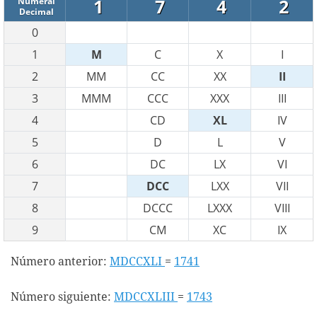
1
7
4
2
Numeral
Decimal
0
1
M
C
X
I
2
MM
CC
XX
II
3
MMM
CCC
XXX
III
4
CD
XL
IV
5
D
L
V
6
DC
LX
VI
7
DCC
LXX
VII
8
DCCC
LXXX
VIII
9
CM
XC
IX
Número anterior:
MDCCXLI
=
1741
Número siguiente:
MDCCXLIII
=
1743