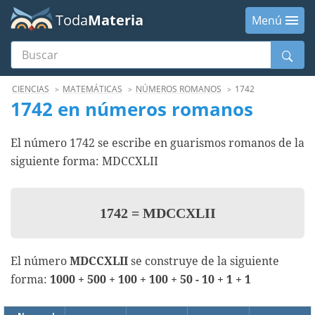
Toda
Materia
Menú
Buscar
Menú
CIENCIAS
MATEMÁTICAS
NÚMEROS ROMANOS
1742
1742 en números romanos
El número 1742 se escribe en guarismos romanos de la
siguiente forma: MDCCXLII
1742
=
MDCCXLII
El número
MDCCXLII
se construye de la siguiente
forma:
1000 + 500 + 100 + 100 + 50 - 10 + 1 + 1