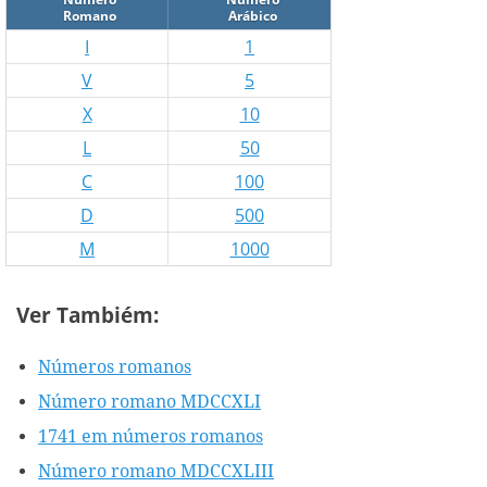
Romano
Arábico
I
1
V
5
X
10
L
50
C
100
D
500
M
1000
Ver Tambiém:
Números romanos
Número romano MDCCXLI
1741 em números romanos
Número romano MDCCXLIII