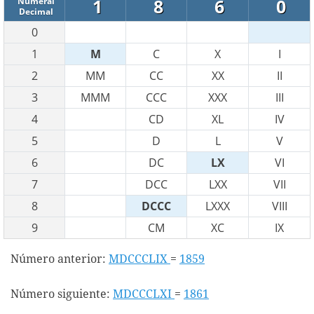
1
8
6
0
Numeral
Decimal
0
1
M
C
X
I
2
MM
CC
XX
II
3
MMM
CCC
XXX
III
4
CD
XL
IV
5
D
L
V
6
DC
LX
VI
7
DCC
LXX
VII
8
DCCC
LXXX
VIII
9
CM
XC
IX
Número anterior:
MDCCCLIX
=
1859
Número siguiente:
MDCCCLXI
=
1861