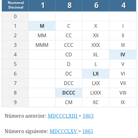
1
8
6
4
Numeral
Decimal
0
1
M
C
X
I
2
MM
CC
XX
II
3
MMM
CCC
XXX
III
4
CD
XL
IV
5
D
L
V
6
DC
LX
VI
7
DCC
LXX
VII
8
DCCC
LXXX
VIII
9
CM
XC
IX
Número anterior:
MDCCCLXIII
=
1863
Número siguiente:
MDCCCLXV
=
1865