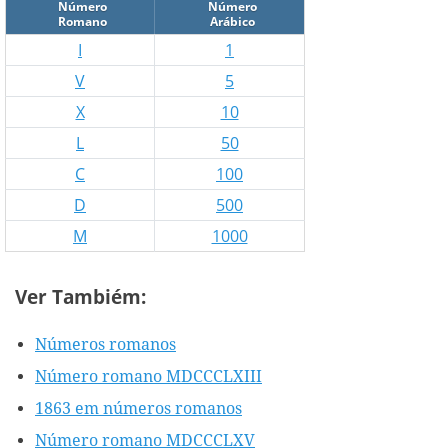
Número
Número
Romano
Arábico
I
1
V
5
X
10
L
50
C
100
D
500
M
1000
Ver Tambiém:
Números romanos
Número romano MDCCCLXIII
1863 em números romanos
Número romano MDCCCLXV