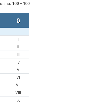
 forma:
100 + 100
0
I
II
III
IV
V
VI
VII
X
VIII
IX