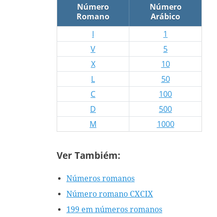
Número
Número
Romano
Arábico
I
1
V
5
X
10
L
50
C
100
D
500
M
1000
Ver Tambiém:
Números romanos
Número romano CXCIX
199 em números romanos