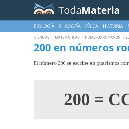
Toda
Materia
BIOLOGÍA
FILOSOFÍA
FÍSICA
HISTORIA
CIENCIAS
MATEMÁTICAS
NÚMEROS ROMANOS
2
200 en números r
El número 200 se escribe en guarismos rom
200
=
C