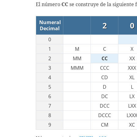
El número
CC
se construye de la siguiente
Numeral
2
0
Decimal
0
1
M
C
X
2
MM
CC
XX
3
MMM
CCC
XXX
4
CD
XL
5
D
L
6
DC
LX
7
DCC
LXX
8
DCCC
LXX
9
CM
XC