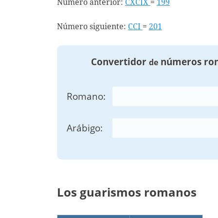
Número anterior:
CXCIX
=
199
Número siguiente:
CCI
=
201
Convertidor
números ro
de
Romano:
Arábigo:
Los guarismos romanos