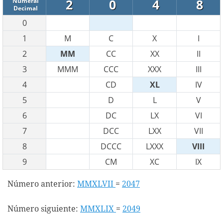
2
0
4
8
Numeral
Decimal
0
1
M
C
X
I
2
MM
CC
XX
II
3
MMM
CCC
XXX
III
4
CD
XL
IV
5
D
L
V
6
DC
LX
VI
7
DCC
LXX
VII
8
DCCC
LXXX
VIII
9
CM
XC
IX
Número anterior:
MMXLVII
=
2047
Número siguiente:
MMXLIX
=
2049