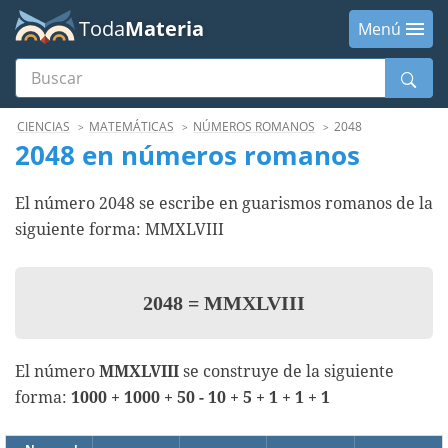
Toda
Materia
Menú
Buscar
Menú
CIENCIAS
MATEMÁTICAS
NÚMEROS ROMANOS
2048
2048 en números romanos
El número 2048 se escribe en guarismos romanos de la
siguiente forma: MMXLVIII
2048
=
MMXLVIII
El número
MMXLVIII
se construye de la siguiente
forma:
1000 + 1000 + 50 - 10 + 5 + 1 + 1 + 1