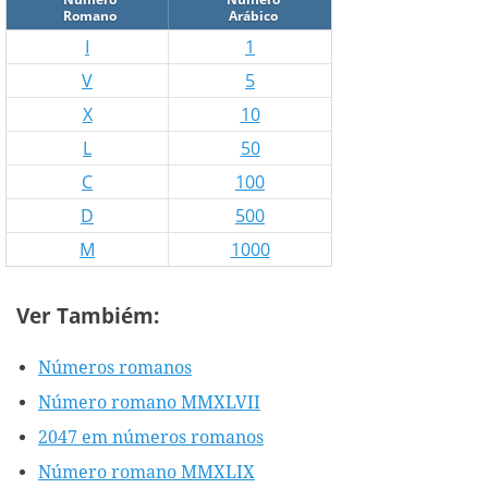
Romano
Arábico
I
1
V
5
X
10
L
50
C
100
D
500
M
1000
Ver Tambiém:
Números romanos
Número romano MMXLVII
2047 em números romanos
Número romano MMXLIX