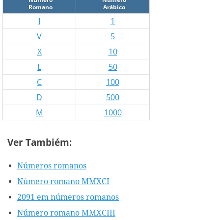
Romano
Arábico
I
1
V
5
X
10
L
50
C
100
D
500
M
1000
Ver Tambiém:
Números romanos
Número romano MMXCI
2091 em números romanos
Número romano MMXCIII