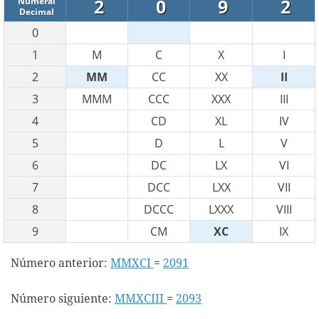
2
0
9
2
Numeral
Decimal
0
1
M
C
X
I
2
MM
CC
XX
II
3
MMM
CCC
XXX
III
4
CD
XL
IV
5
D
L
V
6
DC
LX
VI
7
DCC
LXX
VII
8
DCCC
LXXX
VIII
9
CM
XC
IX
Número anterior:
MMXCI
=
2091
Número siguiente:
MMXCIII
=
2093