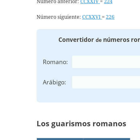
Número anterior:
CCXXIV
=
224
Número siguiente:
CCXXVI
=
226
Convertidor
números ro
de
Romano:
Arábigo:
Los guarismos romanos