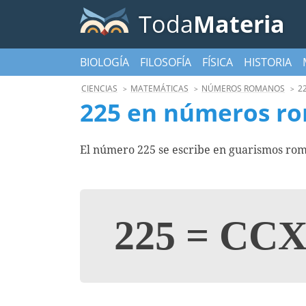
Toda
Materia
BIOLOGÍA
FILOSOFÍA
FÍSICA
HISTORIA
CIENCIAS
MATEMÁTICAS
NÚMEROS ROMANOS
2
225 en números r
El número 225 se escribe en guarismos rom
225
=
CCX