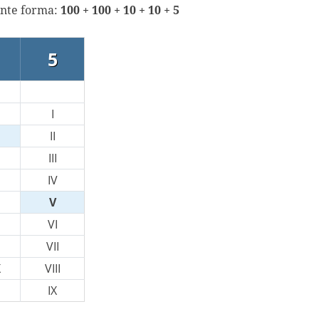
ente forma:
100 + 100 + 10 + 10 + 5
5
I
II
III
IV
V
VI
VII
X
VIII
IX