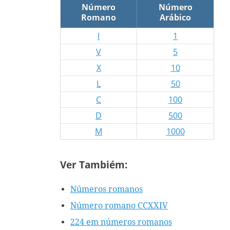
Número
Número
Romano
Arábico
I
1
V
5
X
10
L
50
C
100
D
500
M
1000
Ver Tambiém:
Números romanos
Número romano CCXXIV
224 em números romanos