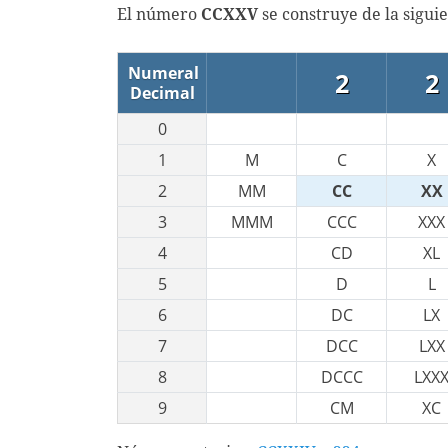
El número
CCXXV
se construye de la sigui
Numeral
2
2
Decimal
0
1
M
C
X
2
MM
CC
XX
3
MMM
CCC
XXX
4
CD
XL
5
D
L
6
DC
LX
7
DCC
LXX
8
DCCC
LXX
9
CM
XC