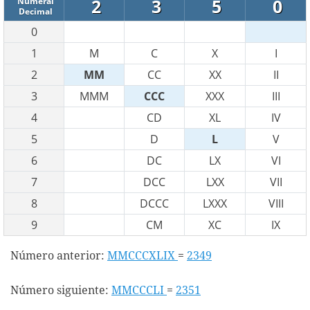
2
3
5
0
Numeral
Decimal
0
1
M
C
X
I
2
MM
CC
XX
II
3
MMM
CCC
XXX
III
4
CD
XL
IV
5
D
L
V
6
DC
LX
VI
7
DCC
LXX
VII
8
DCCC
LXXX
VIII
9
CM
XC
IX
Número anterior:
MMCCCXLIX
=
2349
Número siguiente:
MMCCCLI
=
2351