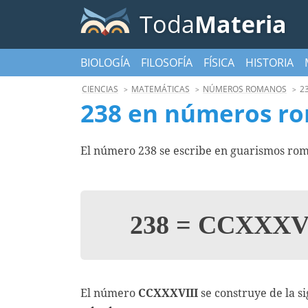
Toda
Materia
BIOLOGÍA
FILOSOFÍA
FÍSICA
HISTORIA
CIENCIAS
MATEMÁTICAS
NÚMEROS ROMANOS
2
238 en números r
El número 238 se escribe en guarismos rom
238
=
CCXXXVI
El número
CCXXXVIII
se construye de la s