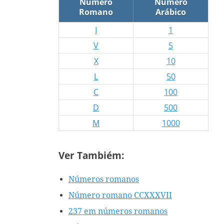
Número
Número
Romano
Arábico
I
1
V
5
X
10
L
50
C
100
D
500
M
1000
Ver Tambiém:
Números romanos
Número romano CCXXXVII
237 em números romanos