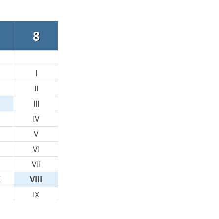
8
I
II
III
IV
V
VI
VII
X
VIII
IX