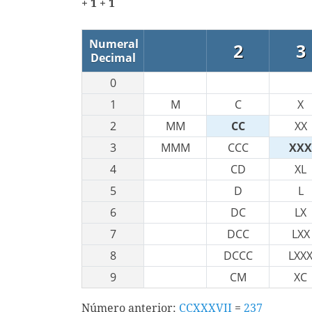
+ 1 + 1
Numeral
2
3
Decimal
0
1
M
C
X
2
MM
CC
XX
3
MMM
CCC
XXX
4
CD
XL
5
D
L
6
DC
LX
7
DCC
LXX
8
DCCC
LXX
9
CM
XC
Número anterior:
CCXXXVII
=
237