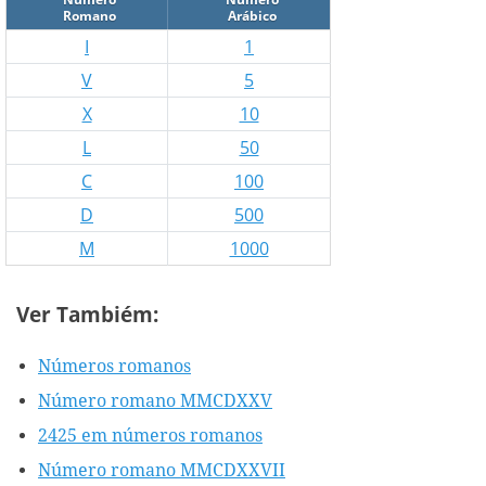
Romano
Arábico
I
1
V
5
X
10
L
50
C
100
D
500
M
1000
Ver Tambiém:
Números romanos
Número romano MMCDXXV
2425 em números romanos
Número romano MMCDXXVII