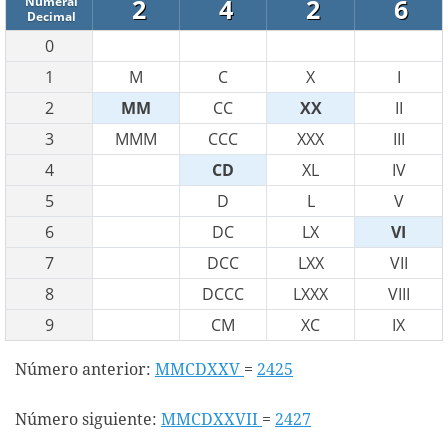
2
4
2
6
Numeral
Decimal
0
1
M
C
X
I
2
MM
CC
XX
II
3
MMM
CCC
XXX
III
4
CD
XL
IV
5
D
L
V
6
DC
LX
VI
7
DCC
LXX
VII
8
DCCC
LXXX
VIII
9
CM
XC
IX
Número anterior:
MMCDXXV
=
2425
Número siguiente:
MMCDXXVII
=
2427