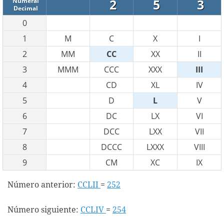
2
5
3
Numeral
Decimal
0
1
M
C
X
I
2
MM
CC
XX
II
3
MMM
CCC
XXX
III
4
CD
XL
IV
5
D
L
V
6
DC
LX
VI
7
DCC
LXX
VII
8
DCCC
LXXX
VIII
9
CM
XC
IX
Número anterior:
CCLII
=
252
Número siguiente:
CCLIV
=
254