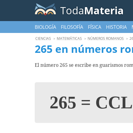
Toda
Materia
BIOLOGÍA
FILOSOFÍA
FÍSICA
HISTORIA
CIENCIAS
MATEMÁTICAS
NÚMEROS ROMANOS
2
265 en números r
El número 265 se escribe en guarismos rom
265
=
CCL