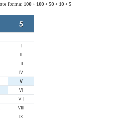
ente forma:
100 + 100 + 50 + 10 + 5
5
I
II
III
IV
V
VI
VII
X
VIII
IX