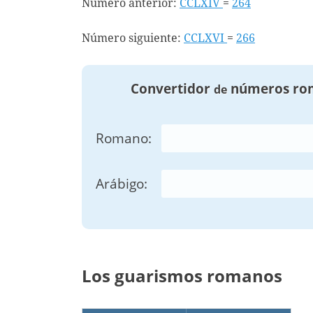
Número anterior:
CCLXIV
=
264
Número siguiente:
CCLXVI
=
266
Convertidor
números ro
de
Romano:
Arábigo:
Los guarismos romanos