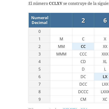
El número
CCLXV
se construye de la sigui
Numeral
2
6
Decimal
0
1
M
C
X
2
MM
CC
XX
3
MMM
CCC
XXX
4
CD
XL
5
D
L
6
DC
LX
7
DCC
LXX
8
DCCC
LXX
9
CM
XC