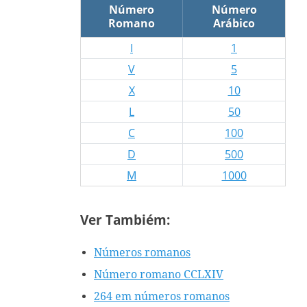
Número
Número
Romano
Arábico
I
1
V
5
X
10
L
50
C
100
D
500
M
1000
Ver Tambiém:
Números romanos
Número romano CCLXIV
264 em números romanos