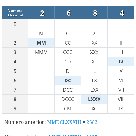
2
6
8
4
Numeral
Decimal
0
1
M
C
X
I
2
MM
CC
XX
II
3
MMM
CCC
XXX
III
4
CD
XL
IV
5
D
L
V
6
DC
LX
VI
7
DCC
LXX
VII
8
DCCC
LXXX
VIII
9
CM
XC
IX
Número anterior:
MMDCLXXXIII
=
2683