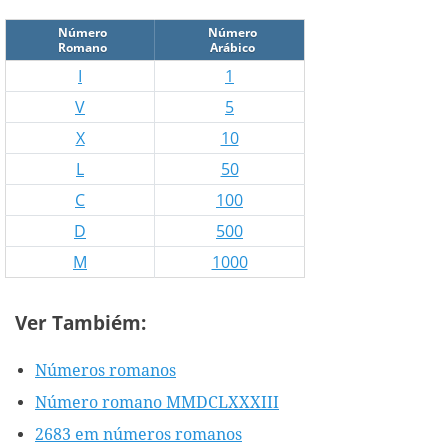
Número
Número
Romano
Arábico
I
1
V
5
X
10
L
50
C
100
D
500
M
1000
Ver Tambiém:
Números romanos
Número romano MMDCLXXXIII
2683 em números romanos