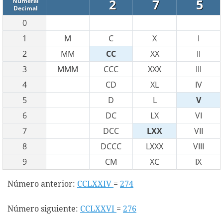
2
7
5
Numeral
Decimal
0
1
M
C
X
I
2
MM
CC
XX
II
3
MMM
CCC
XXX
III
4
CD
XL
IV
5
D
L
V
6
DC
LX
VI
7
DCC
LXX
VII
8
DCCC
LXXX
VIII
9
CM
XC
IX
Número anterior:
CCLXXIV
=
274
Número siguiente:
CCLXXVI
=
276