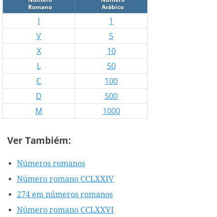
Romano
Arábico
I
1
V
5
X
10
L
50
C
100
D
500
M
1000
Ver Tambiém:
Números romanos
Número romano CCLXXIV
274 em números romanos
Número romano CCLXXVI