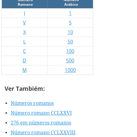
Romano
Arábico
I
1
V
5
X
10
L
50
C
100
D
500
M
1000
Ver Tambiém:
Números romanos
Número romano CCLXXVI
276 em números romanos
Número romano CCLXXVIII