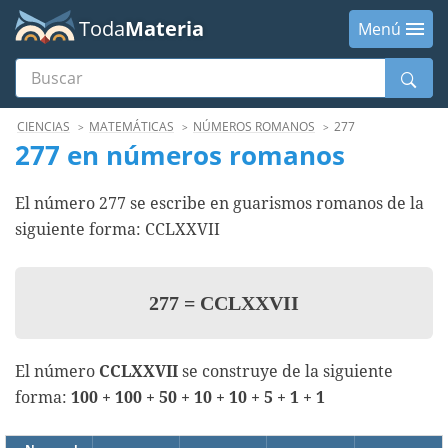
Toda
Materia
Menú
Buscar
Menú
CIENCIAS
MATEMÁTICAS
NÚMEROS ROMANOS
277
277 en números romanos
El número 277 se escribe en guarismos romanos de la
siguiente forma: CCLXXVII
277
=
CCLXXVII
El número
CCLXXVII
se construye de la siguiente
forma:
100 + 100 + 50 + 10 + 10 + 5 + 1 + 1