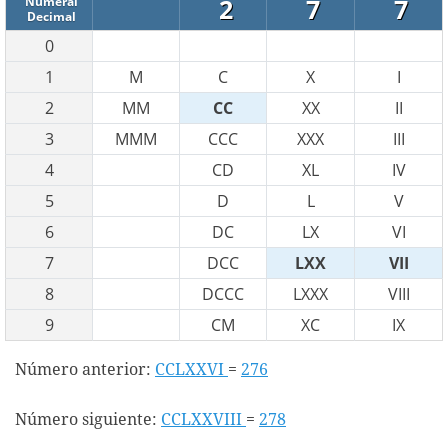
2
7
7
Numeral
Decimal
0
1
M
C
X
I
2
MM
CC
XX
II
3
MMM
CCC
XXX
III
4
CD
XL
IV
5
D
L
V
6
DC
LX
VI
7
DCC
LXX
VII
8
DCCC
LXXX
VIII
9
CM
XC
IX
Número anterior:
CCLXXVI
=
276
Número siguiente:
CCLXXVIII
=
278