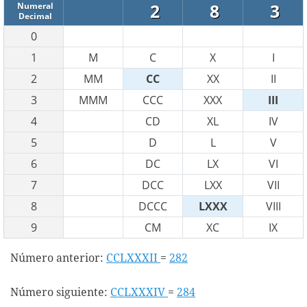
2
8
3
Numeral
Decimal
0
1
M
C
X
I
2
MM
CC
XX
II
3
MMM
CCC
XXX
III
4
CD
XL
IV
5
D
L
V
6
DC
LX
VI
7
DCC
LXX
VII
8
DCCC
LXXX
VIII
9
CM
XC
IX
Número anterior:
CCLXXXII
=
282
Número siguiente:
CCLXXXIV
=
284