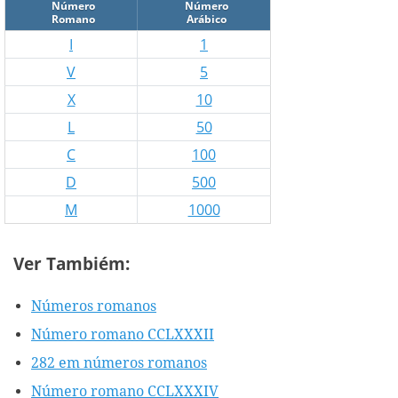
Número
Número
Romano
Arábico
I
1
V
5
X
10
L
50
C
100
D
500
M
1000
Ver Tambiém:
Números romanos
Número romano CCLXXXII
282 em números romanos
Número romano CCLXXXIV