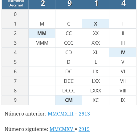
2
9
1
4
Numeral
Decimal
0
1
M
C
X
I
2
MM
CC
XX
II
3
MMM
CCC
XXX
III
4
CD
XL
IV
5
D
L
V
6
DC
LX
VI
7
DCC
LXX
VII
8
DCCC
LXXX
VIII
9
CM
XC
IX
Número anterior:
MMCMXIII
=
2913
Número siguiente:
MMCMXV
=
2915