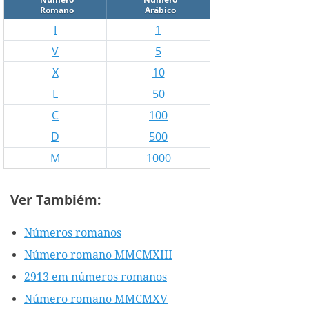
Romano
Arábico
I
1
V
5
X
10
L
50
C
100
D
500
M
1000
Ver Tambiém:
Números romanos
Número romano MMCMXIII
2913 em números romanos
Número romano MMCMXV