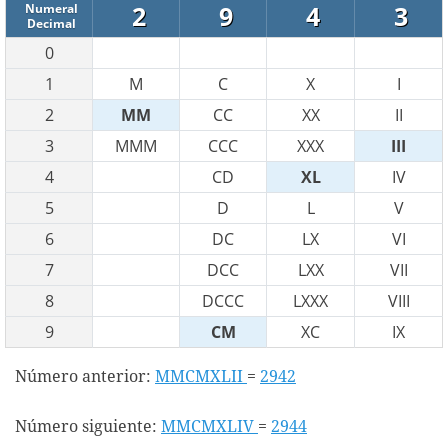
2
9
4
3
Numeral
Decimal
0
1
M
C
X
I
2
MM
CC
XX
II
3
MMM
CCC
XXX
III
4
CD
XL
IV
5
D
L
V
6
DC
LX
VI
7
DCC
LXX
VII
8
DCCC
LXXX
VIII
9
CM
XC
IX
Número anterior:
MMCMXLII
=
2942
Número siguiente:
MMCMXLIV
=
2944