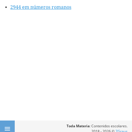
2944 em números romanos
Toda Materia
: Contenidos escolares.
2018 - 2026 ©
7Graus