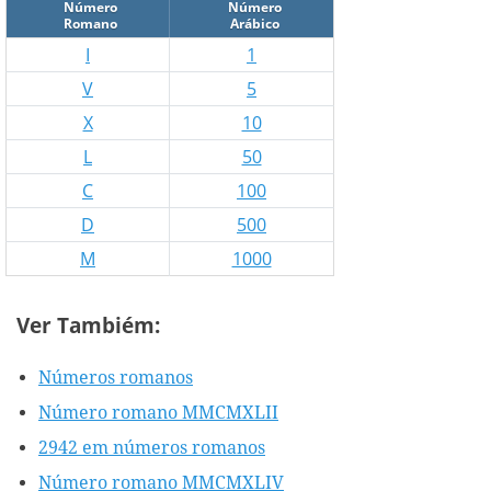
Número
Número
Romano
Arábico
I
1
V
5
X
10
L
50
C
100
D
500
M
1000
Ver Tambiém:
Números romanos
Número romano MMCMXLII
2942 em números romanos
Número romano MMCMXLIV