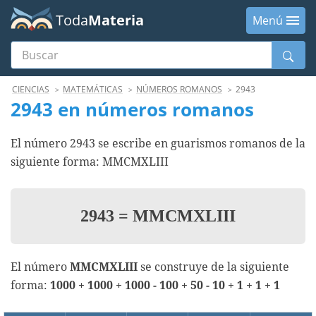
Toda
Materia
Menú
Buscar
Menú
CIENCIAS
MATEMÁTICAS
NÚMEROS ROMANOS
2943
2943 en números romanos
El número 2943 se escribe en guarismos romanos de la
siguiente forma: MMCMXLIII
2943
=
MMCMXLIII
El número
MMCMXLIII
se construye de la siguiente
forma:
1000 + 1000 + 1000 - 100 + 50 - 10 + 1 + 1 + 1