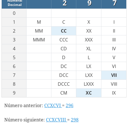
2
9
7
Numeral
Decimal
0
1
M
C
X
I
2
MM
CC
XX
II
3
MMM
CCC
XXX
III
4
CD
XL
IV
5
D
L
V
6
DC
LX
VI
7
DCC
LXX
VII
8
DCCC
LXXX
VIII
9
CM
XC
IX
Número anterior:
CCXCVI
=
296
Número siguiente:
CCXCVIII
=
298