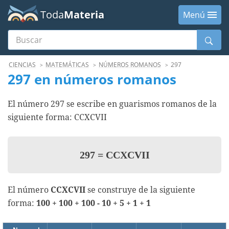
Toda
Materia
Menú
Buscar
Menú
CIENCIAS
MATEMÁTICAS
NÚMEROS ROMANOS
297
297 en números romanos
El número 297 se escribe en guarismos romanos de la
siguiente forma: CCXCVII
297
=
CCXCVII
El número
CCXCVII
se construye de la siguiente
forma:
100 + 100 + 100 - 10 + 5 + 1 + 1