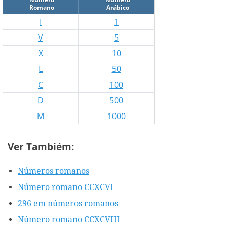
Romano
Arábico
I
1
V
5
X
10
L
50
C
100
D
500
M
1000
Ver Tambiém:
Números romanos
Número romano CCXCVI
296 em números romanos
Número romano CCXCVIII