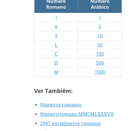
Número
Número
Romano
Arábico
I
1
V
5
X
10
L
50
C
100
D
500
M
1000
Ver Tambiém:
Números romanos
Número romano MMCMLXXXVII
2987 em números romanos