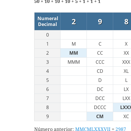
50 + 10 + 10 + 10 + 5 + 1 + 1 + 1
Numeral
2
9
8
Decimal
0
1
M
C
X
2
MM
CC
XX
3
MMM
CCC
XXX
4
CD
XL
5
D
L
6
DC
LX
7
DCC
LXX
8
DCCC
LXX
9
CM
XC
Número anterior:
MMCMLXXXVII
=
2987