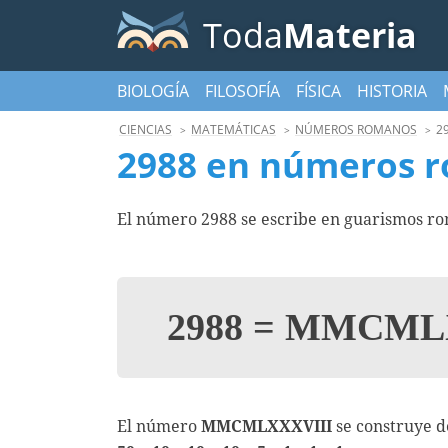
Toda
Materia
BIOLOGÍA
FILOSOFÍA
FÍSICA
HISTORIA
CIENCIAS
MATEMÁTICAS
NÚMEROS ROMANOS
2
2988 en números 
El número 2988 se escribe en guarismos 
2988
=
MMCMLX
El número
MMCMLXXXVIII
se construye d