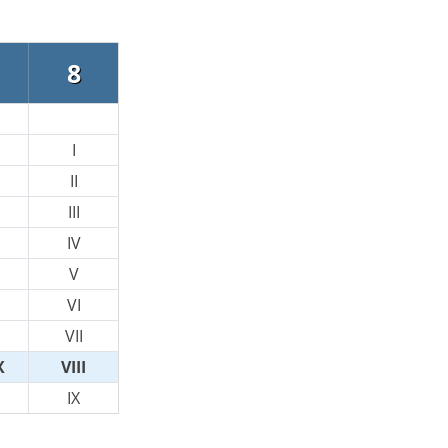
8
I
II
III
IV
V
VI
VII
X
VIII
IX