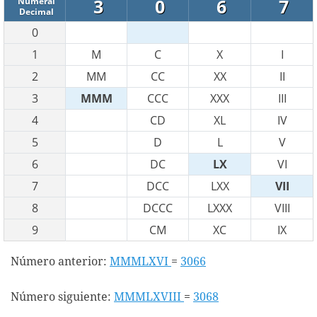
3
0
6
7
Numeral
Decimal
0
1
M
C
X
I
2
MM
CC
XX
II
3
MMM
CCC
XXX
III
4
CD
XL
IV
5
D
L
V
6
DC
LX
VI
7
DCC
LXX
VII
8
DCCC
LXXX
VIII
9
CM
XC
IX
Número anterior:
MMMLXVI
=
3066
Número siguiente:
MMMLXVIII
=
3068