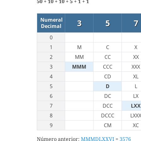
50 + 10 + 10 + 5 + 1 + 1
Numeral
3
5
7
Decimal
0
1
M
C
X
2
MM
CC
XX
3
MMM
CCC
XXX
4
CD
XL
5
D
L
6
DC
LX
7
DCC
LXX
8
DCCC
LXX
9
CM
XC
Número anterior:
MMMDLXXVI
=
3576