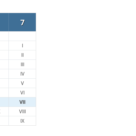
7
I
II
III
IV
V
VI
VII
X
VIII
IX