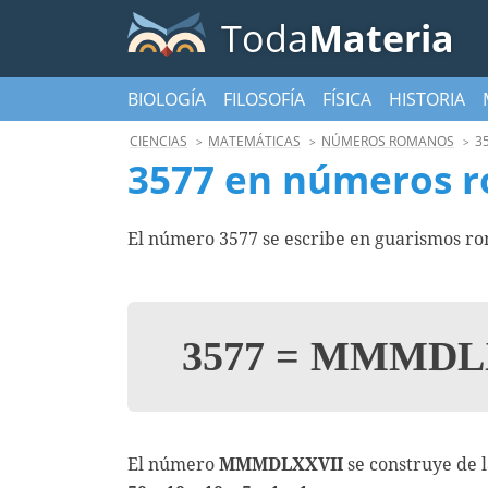
Toda
Materia
BIOLOGÍA
FILOSOFÍA
FÍSICA
HISTORIA
CIENCIAS
MATEMÁTICAS
NÚMEROS ROMANOS
3
3577 en números 
El número 3577 se escribe en guarismos 
3577
=
MMMDLX
El número
MMMDLXXVII
se construye de 