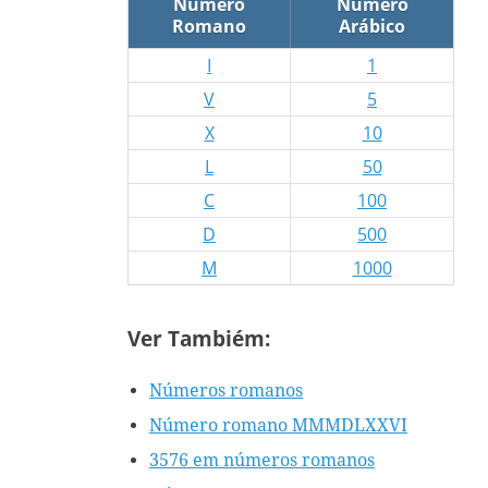
Número
Número
Romano
Arábico
I
1
V
5
X
10
L
50
C
100
D
500
M
1000
Ver Tambiém:
Números romanos
Número romano MMMDLXXVI
3576 em números romanos