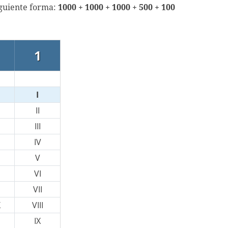
iguiente forma:
1000 + 1000 + 1000 + 500 + 100
1
I
II
III
IV
V
VI
VII
X
VIII
IX