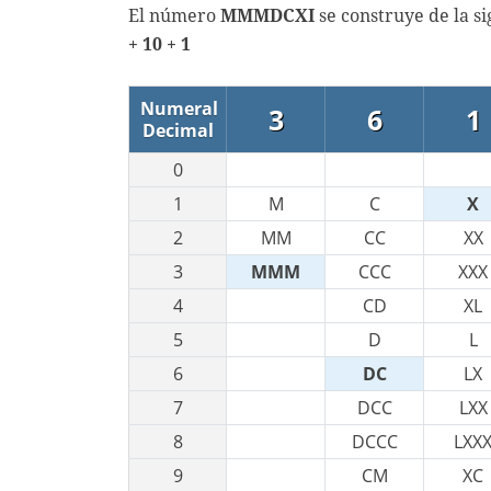
El número
MMMDCXI
se construye de la s
+ 10 + 1
Numeral
3
6
1
Decimal
0
1
M
C
X
2
MM
CC
XX
3
MMM
CCC
XXX
4
CD
XL
5
D
L
6
DC
LX
7
DCC
LXX
8
DCCC
LXX
9
CM
XC