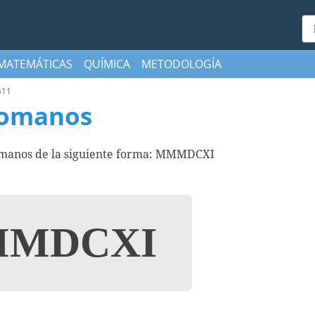
Bu
MATEMÁTICAS
QUÍMICA
METODOLOGÍA
611
romanos
omanos de la siguiente forma: MMMDCXI
MDCXI