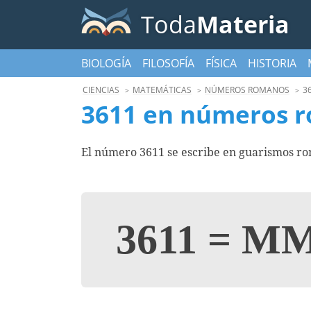
Toda
Materia
BIOLOGÍA
FILOSOFÍA
FÍSICA
HISTORIA
CIENCIAS
MATEMÁTICAS
NÚMEROS ROMANOS
3
3611 en números 
El número 3611 se escribe en guarismos r
3611
=
MM