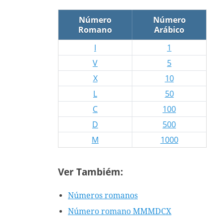
Número
Número
Romano
Arábico
I
1
V
5
X
10
L
50
C
100
D
500
M
1000
Ver Tambiém:
Números romanos
Número romano MMMDCX