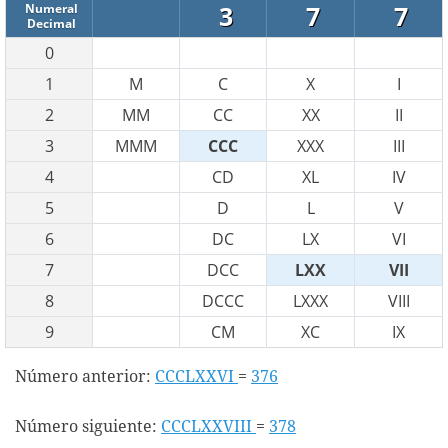
3
7
7
Numeral
Decimal
0
1
M
C
X
I
2
MM
CC
XX
II
3
MMM
CCC
XXX
III
4
CD
XL
IV
5
D
L
V
6
DC
LX
VI
7
DCC
LXX
VII
8
DCCC
LXXX
VIII
9
CM
XC
IX
Número anterior:
CCCLXXVI
=
376
Número siguiente:
CCCLXXVIII
=
378