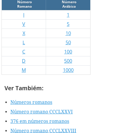
Número
Número
Romano
Arábico
I
1
V
5
X
10
L
50
C
100
D
500
M
1000
Ver Tambiém:
Números romanos
Número romano CCCLXXVI
376 em números romanos
Número romano CCCLXXVIII