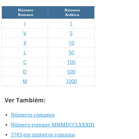
Número
Número
Romano
Arábico
I
1
V
5
X
10
L
50
C
100
D
500
M
1000
Ver Tambiém:
Números romanos
Número romano MMMDCCLXXXIII
3783 em números romanos