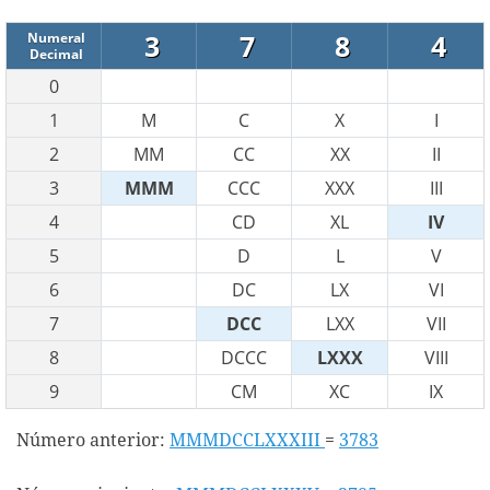
3
7
8
4
Numeral
Decimal
0
1
M
C
X
I
2
MM
CC
XX
II
3
MMM
CCC
XXX
III
4
CD
XL
IV
5
D
L
V
6
DC
LX
VI
7
DCC
LXX
VII
8
DCCC
LXXX
VIII
9
CM
XC
IX
Número anterior:
MMMDCCLXXXIII
=
3783